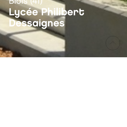
Blois (41)
Lycée Philibert
Dessaignes